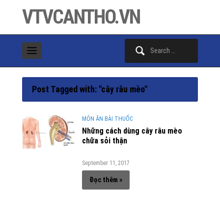
VTVCANTHO.VN
Search
for:
Post Tagged with: "cây râu mèo"
MÓN ĂN BÀI THUỐC
Những cách dùng cây râu mèo
chữa sỏi thận
September 11, 2017
Đọc thêm »