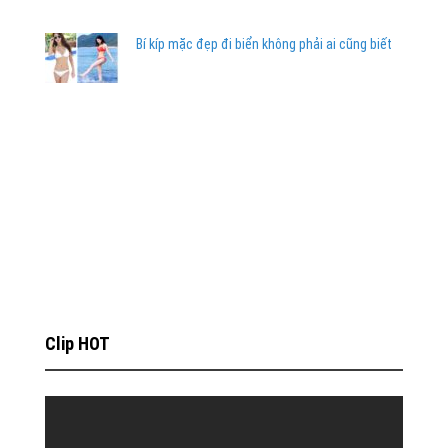
Bí kíp mặc đẹp đi biển không phải ai cũng biết
Clip HOT