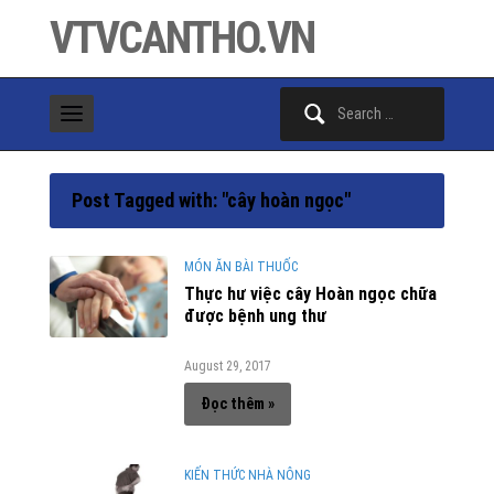
VTVCANTHO.VN
Search
for:
Post Tagged with: "cây hoàn ngọc"
MÓN ĂN BÀI THUỐC
Thực hư việc cây Hoàn ngọc chữa
được bệnh ung thư
August 29, 2017
Đọc thêm »
KIẾN THỨC NHÀ NÔNG