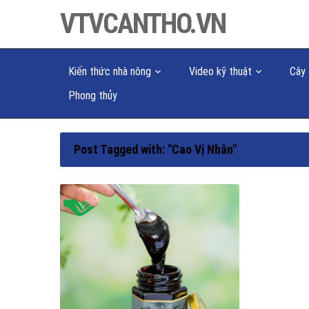
VTVCANTHO.VN
Kiến thức nhà nông
Video kỹ thuật
Cây 
Phong thủy
Post Tagged with: "Cao Vị Nhân"