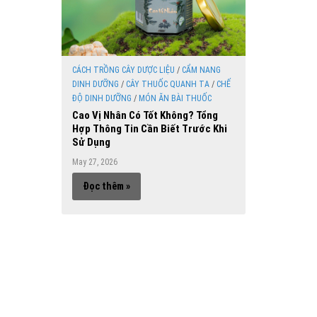
CÁCH TRỒNG CÂY DƯỢC LIỆU
/
CẨM NANG
DINH DƯỠNG
/
CÂY THUỐC QUANH TA
/
CHẾ
ĐỘ DINH DƯỠNG
/
MÓN ĂN BÀI THUỐC
Cao Vị Nhân Có Tốt Không? Tổng
Hợp Thông Tin Cần Biết Trước Khi
Sử Dụng
May 27, 2026
Đọc thêm »