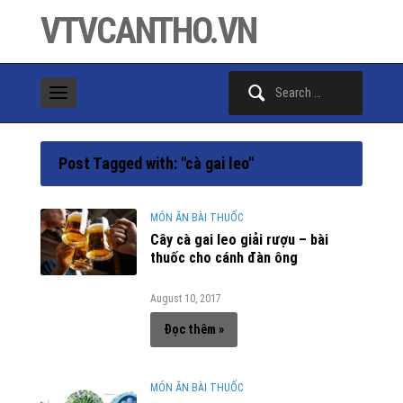
VTVCANTHO.VN
Search
for:
Post Tagged with: "cà gai leo"
MÓN ĂN BÀI THUỐC
Cây cà gai leo giải rượu – bài
thuốc cho cánh đàn ông
August 10, 2017
Đọc thêm »
MÓN ĂN BÀI THUỐC