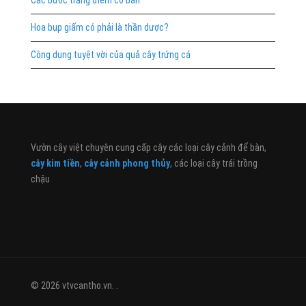
Hoa bụp giấm có phải là thần dược?
Công dụng tuyệt vời của quả cây trứng cá
Vườn cây việt chuyên cung cấp cây các loại cây cảnh để bàn,
cây kim tiền
,
cây cảnh phong thủy
, các loại cây trái trồng
chậu
© 2026 vtvcantho.vn. .