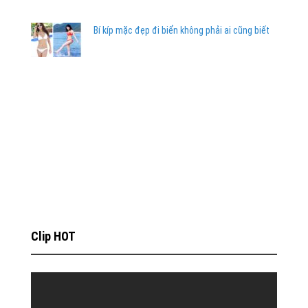
Bí kíp mặc đẹp đi biển không phải ai cũng biết
Clip HOT