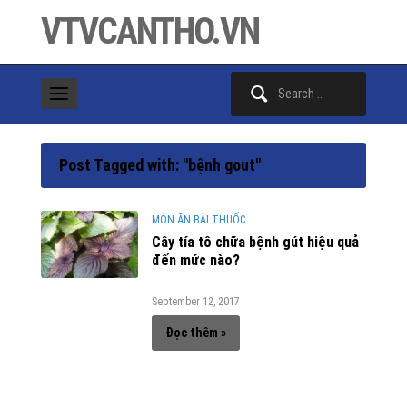
VTVCANTHO.VN
Search
for:
Post Tagged with: "bệnh gout"
MÓN ĂN BÀI THUỐC
Cây tía tô chữa bệnh gút hiệu quả
đến mức nào?
September 12, 2017
Đọc thêm »