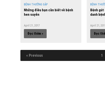
BỆNH THƯỜNG GẶP
BỆNH THƯỜ
Những điều bạn cần biết về bệnh
Bệnh gút
hen suyễn
danh bệnh
April 21, 2017
April 21, 20
Đọc thêm »
Đọc thê
« Previous
1