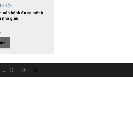
NG GẶP
 – căn bệnh được mệnh
 nhà giàu
17
m »
…
13
14
15